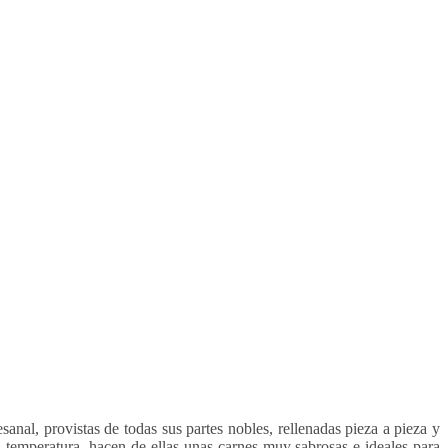
anal, provistas de todas sus partes nobles, rellenadas pieza a pieza y
 temperatura, hacen de ellas unas carnes muy sabrosas e ideales para