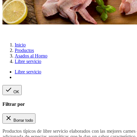
Inicio
Productos
Asados al Horno
Libre servicio
Libre servicio

OK
Filtrar por

Borrar todo
Productos típicos de libre servicio elaborados con las mejores carnes
adicionada de especias aromáticas que le dan un sabor característic