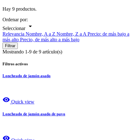
Hay 9 productos.
Ordenar por:

Seleccionar
Relevancia
Nombre, A a Z
Nombre, Z a A
Precio: de más bajo a
más alto
Precio, de más alto a más bajo
Filtrar
Mostrando 1-9 de 9 artículo(s)
Filtros activos
Loncheado de jamón asado
visibility
Quick view
Loncheado de jamón asado de pavo
visibility