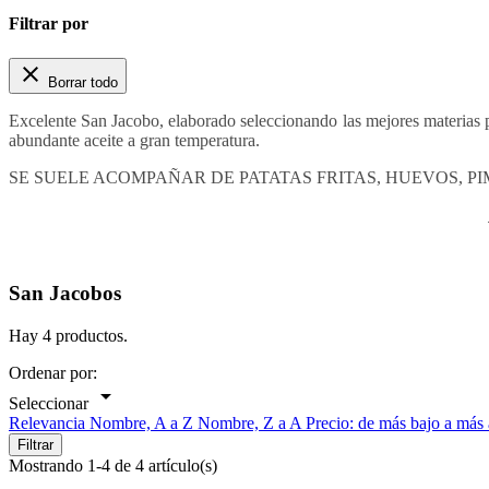
Filtrar por

Borrar todo
Excelente San Jacobo, elaborado seleccionando las mejores materias p
abundante aceite a gran temperatura.
SE SUELE ACOMPAÑAR DE PATATAS FRITAS, HUEVOS,
San Jacobos
Hay 4 productos.
Ordenar por:

Seleccionar
Relevancia
Nombre, A a Z
Nombre, Z a A
Precio: de más bajo a más
Filtrar
Mostrando 1-4 de 4 artículo(s)