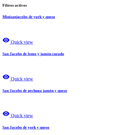
Filtros activos
Minisanjacobo de york y queso
visibility
Quick view
San Jacobo de lomo y jamón curado
visibility
Quick view
San Jacobo de pechuga jamón y queso
visibility
Quick view
San Jacobo de york y queso