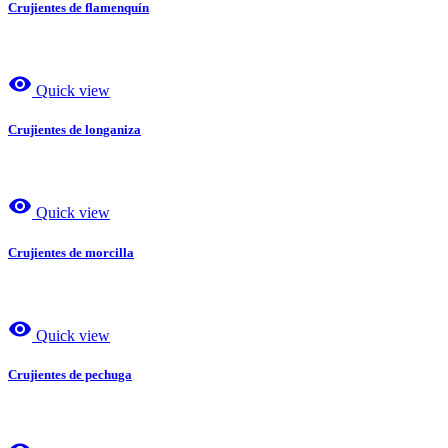
Crujientes de flamenquín
visibility
Quick view
Crujientes de longaniza
visibility
Quick view
Crujientes de morcilla
visibility
Quick view
Crujientes de pechuga