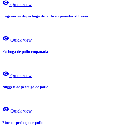
visibility
Quick view
Lagrimitas de pechuga de pollo empanadas al limón
visibility
Quick view
Pechuga de pollo empanada
visibility
Quick view
Nuggets de pechuga de pollo
visibility
Quick view
Pinchos pechuga de pollo