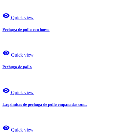
visibility
Quick view
Pechuga de pollo con hueso
visibility
Quick view
Pechuga de pollo
visibility
Quick view
Lagrimitas de pechuga de pollo empanadas con...
visibility
Quick view