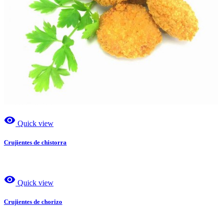
visibility
Quick view
Crujientes de chistorra
visibility
Quick view
Crujientes de chorizo