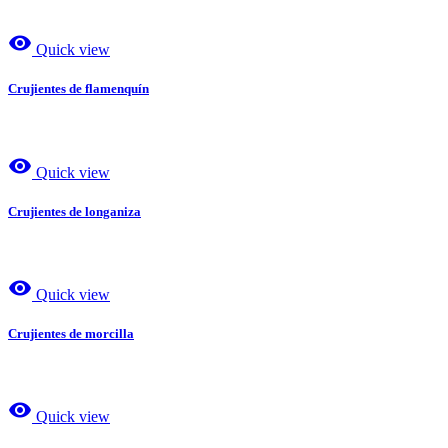
visibility
Quick view
Crujientes de flamenquín
visibility
Quick view
Crujientes de longaniza
visibility
Quick view
Crujientes de morcilla
visibility
Quick view