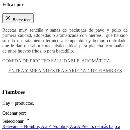
Filtrar por

Borrar todo
Recetas muy sencilla y sanas de pechugas de pavo y pollo de
primera calidad, adobadas o aromatizada con hierbas, que ha sido
sufrido un tratamiento térmico a temperatura y tiempo controlado
que le dan un sabor característico. Ideal para plancha acompañada
de unos huevos fritos, o para bocadillo.
COMIDA DE PICOTEO SALUDABLE. AROMÁTICA
ENTRA Y MIRA NUESTRA VARIEDAD DE FIAMBRES
Fiambres
Hay 4 productos.
Ordenar por:

Seleccionar
Relevancia
Nombre, A a Z
Nombre, Z a A
Precio: de más bajo a