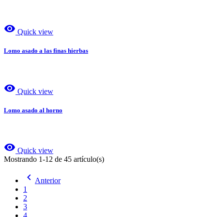
visibility
Quick view
Lomo asado a las finas hierbas
visibility
Quick view
Lomo asado al horno
visibility
Quick view
Mostrando 1-12 de 45 artículo(s)

Anterior
1
2
3
4