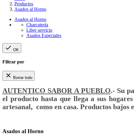
Productos
Asados al Horno
Asados al Horno
Charcutería
Libre servicio
Asados Especiales

OK
Filtrar por

Borrar todo
AUTENTICO SABOR A PUEBLO
.- Su p
el
producto hasta que llega a sus hogares
artesanal, como en casa.
Productos bajos e
Asados al Horno