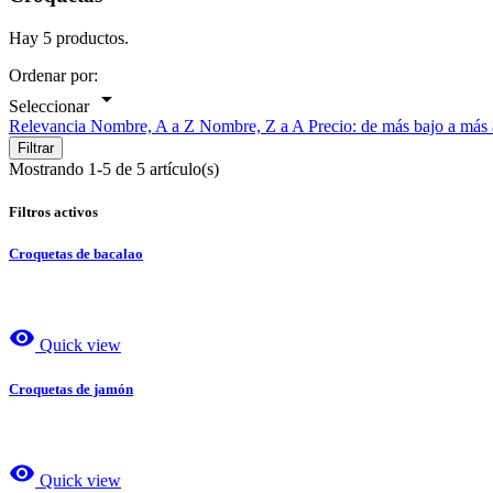
Hay 5 productos.
Ordenar por:

Seleccionar
Relevancia
Nombre, A a Z
Nombre, Z a A
Precio: de más bajo a más
Filtrar
Mostrando 1-5 de 5 artículo(s)
Filtros activos
Croquetas de bacalao
visibility
Quick view
Croquetas de jamón
visibility
Quick view