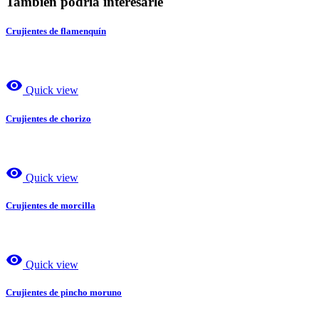
También podría interesarle
Crujientes de flamenquín
visibility
Quick view
Crujientes de chorizo
visibility
Quick view
Crujientes de morcilla
visibility
Quick view
Crujientes de pincho moruno