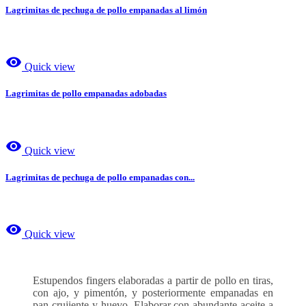
Lagrimitas de pechuga de pollo empanadas al limón
visibility
Quick view
Lagrimitas de pollo empanadas adobadas
visibility
Quick view
Lagrimitas de pechuga de pollo empanadas con...
visibility
Quick view
Estupendos fingers elaboradas a partir de pollo en tiras,
con ajo, y pimentón, y posteriormente empanadas en
pan crujiente y huevo. Elaborar con abundante aceite a