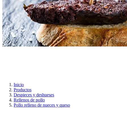
Inicio
Productos
Despieces y deshueses
Rellenos de pollo
Pollo relleno de nueces y queso