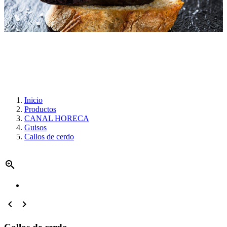
Inicio
Productos
CANAL HORECA
Guisos
Callos de cerdo


