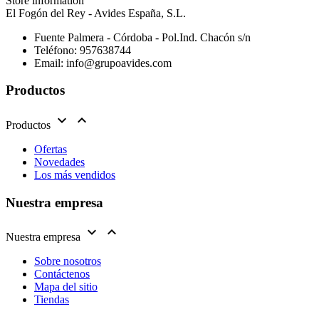
Store information
El Fogón del Rey - Avides España, S.L.
Fuente Palmera - Córdoba - Pol.Ind. Chacón s/n
Teléfono:
957638744
Email:
info@grupoavides.com
Productos


Productos
Ofertas
Novedades
Los más vendidos
Nuestra empresa


Nuestra empresa
Sobre nosotros
Contáctenos
Mapa del sitio
Tiendas