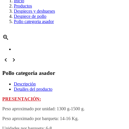
Inicio
Productos
Despieces y deshueses
Despiece de pollo
Pollo categoria asador



Pollo categoria asador
Descripción
Detalles del producto
PRESENTACIÓN:
Peso aproximado por unidad: 1300 g-1500 g.
Peso aproximado por barqueta: 14-16 Kg.
Unidades por barqueta: 6-8