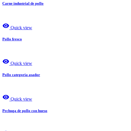
Carne industrial de pollo
visibility
Quick view
Pollo fresco
visibility
Quick view
Pollo categoria asador
visibility
Quick view
Pechuga de pollo con hueso